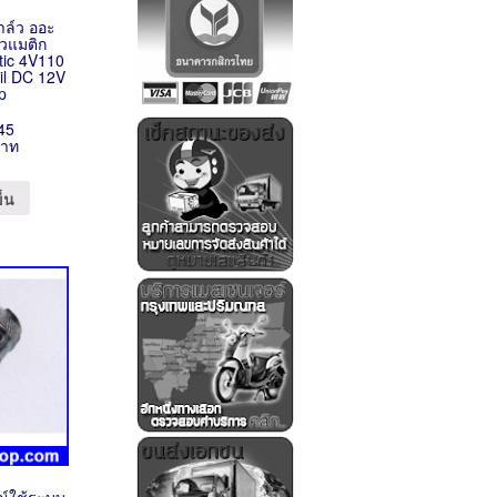
าล์ว ออะ
ิวแมติก
tic 4V110
il DC 12V
p
45
บาท
ข็น