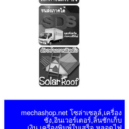
mechashop.net โซล่าเซลล์,เครื่อง
ชั่ง,อินเวอร์เตอร์,ลิ้นชักเก็บ
เงิน,เครื่องพิมพ์ใบเสร็จ,หลอดไฟ