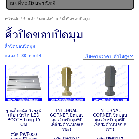
เลขที่ทะเบียนพาณิชย์
หน้าหลัก
/
ร้านค้า
/
ตกแต่งบ้าน
/ คิ้วปิดขอบปิดมุม
คิ้วปิดขอบปิดมุม
คิ้วปิดขอบปิดมุม
แสดง 1–30 จาก 54
ฐานยึดผนัง บัวอลูมิ
INTERNAL
INTERNAL
เนียม บัวไฟ LED
CORNER ปิดขอบ
CORNER ปิดขอบ
BOOTH Long 10
มุม สำหรับมุมที่มี
มุม สำหรับมุมที่มี
CM
เหลี่ยมด้านนอก(สี
เหลี่ยมด้านนอก(สี
ทอง)
เทา)
รหัส PWP050
ราคา 50 บาท
รหัส PWP046
รหัส PWP047