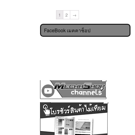
1
2
→
FaceBook เมคคาช็อป