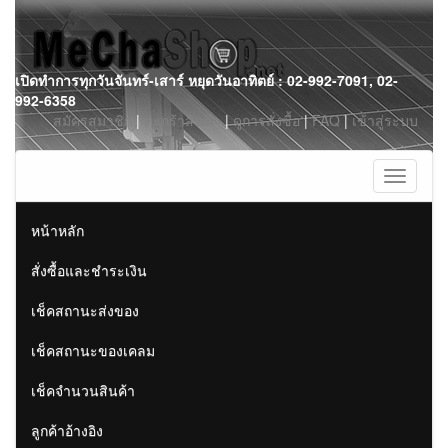
Skip
เปิดทำการทุกวันจันทร์-เสาร์ หยุดวันอาทิตย์ : 02-992-7091, 02-
to
992-6358
content
สมัครสมาชิก
|
ตะกร้าสินค้า
|
ดูการสั่งซื้อ
|
FAQ
|
เข้าสู่ระบบ
Toggle
navigati
หน้าหลัก
สั่งซื้อและชำระเงิน
เช็คสถานะส่งของ
เช็คสถานะของเคลม
เช็คจำนวนสินค้า
ลูกค้าอ้างอิง