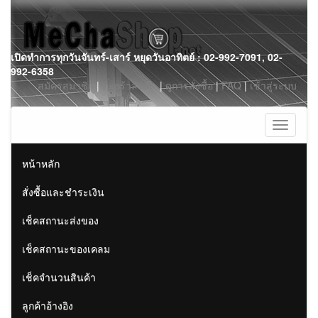
Skip
เปิดทำการทุกวันจันทร์-เสาร์ หยุดวันอาทิตย์ : 02-992-7091, 02-
to
992-6358
content
สมัครสมาชิก
|
ตะกร้าสินค้า
|
ดูการสั่งซื้อ
|
FAQ
|
เข้าสู่ระบบ
Toggle
navigati
หน้าหลัก
สั่งซื้อและชำระเงิน
เช็คสถานะส่งของ
เช็คสถานะของเคลม
เช็คจำนวนสินค้า
ลูกค้าอ้างอิง