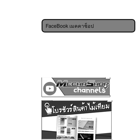
FaceBook เมคคาช็อป