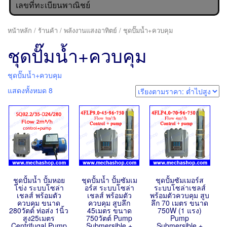
เลขที่ทะเบียนพาณิชย์
หน้าหลัก
/
ร้านค้า
/
พลังงานแสงอาทิตย์
/ ชุดปั๊มน้ำ+ควบคุม
ชุดปั๊มน้ำ+ควบคุม
ชุดปั๊มน้ำ+ควบคุม
แสดงทั้งหมด 8
ชุดปั้มน้ำ ปั้มหอย
ชุดปั้มน้ำ ปั้มซัมเม
ชุดปั้มซัมเมอร์ส
โข่ง ระบบโซล่า
อร์ส ระบบโซล่า
ระบบโซล่าเชลส์
เชลส์ พร้อมตัว
เชลส์ พร้อมตัว
พร้อมตัวควบคุม สูบ
ควบคุม ขนาด
ควบคุม สูบลึก
ลึก 70 เมตร ขนาด
280วัตต์ ท่อส่ง 1นิ้ว
45เมตร ขนาด
750W (1 แรง)
สูง25เมตร
750วัตต์ Pump
Pump
Centrifugal Pump
Submersible +
Submersible +