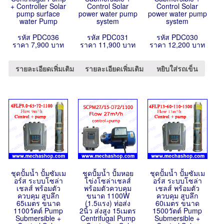
+ Controller Solar
Control Solar
Control Solar
pump surface
power water pump
power water pump
water Pump
system
system
รหัส PDC036
รหัส PDC031
รหัส PDC030
ราคา 7,900 บาท
ราคา 11,900 บาท
ราคา 12,200 บาท
รายละเอียดเพิ่มเติม
รายละเอียดเพิ่มเติม
หยิบใส่รถเข็น
ชุดปั้มน้ำ ปั้มซัมเม
ชุดปั้มน้ำ ปั้มหอย
ชุดปั้มน้ำ ปั้มซัมเม
อร์ส ระบบโซล่า
โข่งโซล่าเชลส์
อร์ส ระบบโซล่า
เชลส์ พร้อมตัว
พร้อมตัวควบคุม
เชลส์ พร้อมตัว
ควบคุม สูบลึก
ขนาด 1100W
ควบคุม สูบลึก
65เมตร ขนาด
(1.5แรง) ท่อส่ง
60เมตร ขนาด
1100วัตต์ Pump
2นิ้ว ส่งสูง 15เมตร
1500วัตต์ Pump
Submersible +
Centrifugal Pump
Submersible +