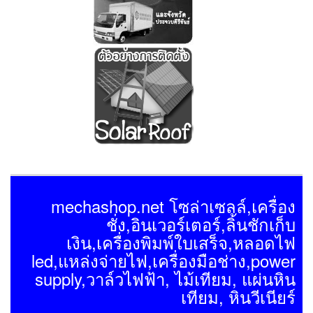
mechashop.net โซล่าเซลล์,เครื่อง
ชั่ง,อินเวอร์เตอร์,ลิ้นชักเก็บ
เงิน,เครื่องพิมพ์ใบเสร็จ,หลอดไฟ
led,แหล่งจ่ายไฟ,เครื่องมือช่าง,power
supply,วาล์วไฟฟ้า, ไม้เทียม, แผ่นหิน
เทียม, หินวีเนียร์