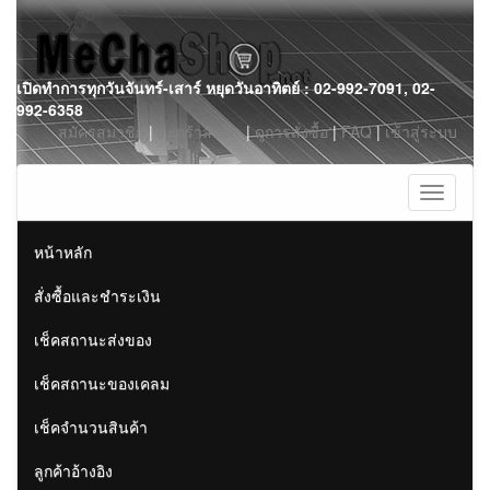
Skip
เปิดทำการทุกวันจันทร์-เสาร์ หยุดวันอาทิตย์ : 02-992-7091, 02-
to
992-6358
content
สมัครสมาชิก
|
ตะกร้าสินค้า
|
ดูการสั่งซื้อ
|
FAQ
|
เข้าสู่ระบบ
Toggle
navigati
หน้าหลัก
สั่งซื้อและชำระเงิน
เช็คสถานะส่งของ
เช็คสถานะของเคลม
เช็คจำนวนสินค้า
ลูกค้าอ้างอิง