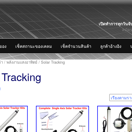
Skip
เปิดทำการทุกวันจั
to
สมัค
content
งของ
เช็คสถานะของเคลม
เช็คจำนวนสินค้า
ลูกค้าอ้างอิง
้า
/
พลังงานแสงอาทิตย์
/ Solar Tracking
 Tracking
g
5