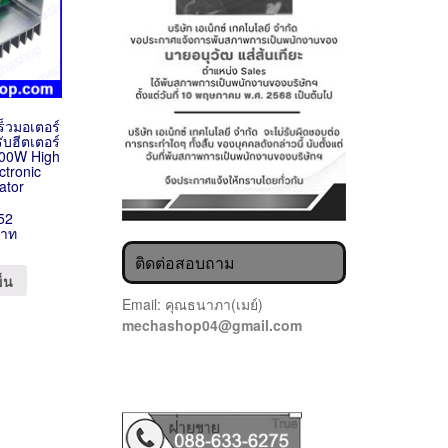
ร็วมอเตอร์
ับฮีตเตอร์
00W High
tronic
lator
52
บาท
ติดต่อสอบถาม
ข็น
Email: คุณธนาภา(เมย์)
mechashop04@gmail.com