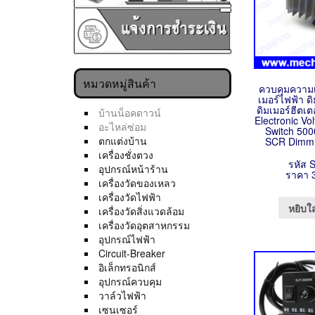
หมวดหมู่สินค้า
ควบคุมความเ
เมอร์ไฟฟ้า 
ดิมเมอร์ฮีตเ
บ้านน็อคดาวน์
Electronic Vo
อะไหล่ซ่อม
Switch 50
ตกแต่งบ้าน
SCR Dimmi
เครื่องชั่งตวง
รหัส 
อุปกรณ์หน้าร้าน
ราคา 
เครื่องวัดของเหลว
เครื่องวัดไฟฟ้า
หยิบใ
เครื่องวัดสิ่งแวดล้อม
เครื่องวัดอุตสาหกรรม
อุปกรณ์ไฟฟ้า
Circuit-Breaker
อิเล็กทรอนิกส์
อุปกรณ์ควบคุม
วาล์วไฟฟ้า
เซนเซอร์