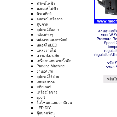
สวิทซ์ไฟฟ้า
มอเตอร์ไฟฟ้า
นิวเมติกส์
อุปกรณ์เครื่องกล
สุขภาพ
อุปกรณ์สื่อสาร
ควบคุมเอซี
กล้องต่างๆ
5000W SC
Pressure Re
พลังงานแสงอาทิตย์
Speed C
หลอดไฟLED
temp
แหล่งจ่ายไฟ
regulat
regulation/di
ความปลอดภัย
เครื่องสแกนลายนิ้วมือ
รหัส 
Packing Machine
ราคา 
งานอดิเรก
อุปกรณ์ไร้สาย
หยิบใ
เกษตรกรรม
สติกเกอร์
เครื่องมือช่าง
sport
โอโซนแและออกซิเจน
LED DIY
ตู้อบลมร้อน