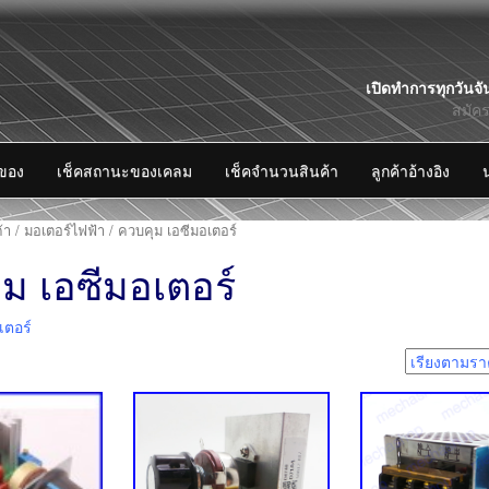
Skip
เปิดทำการทุกวันจั
to
สมัค
content
งของ
เช็คสถานะของเคลม
เช็คจำนวนสินค้า
ลูกค้าอ้างอิง
้า
/
มอเตอร์ไฟฟ้า
/ ควบคุม เอซีมอเตอร์
ม เอซีมอเตอร์
เตอร์
8