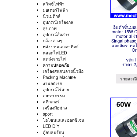
สวิทซ์ไฟฟ้า
มอเตอร์ไฟฟ้า
นิวเมติกส์
อุปกรณ์เครื่องกล
อินดักชั่นมอ
สุขภาพ
motor 15W C
อุปกรณ์สื่อสาร
motor 3I
กล้องต่างๆ
Singal phase
และอัตราทดได
พลังงานแสงอาทิตย์
Or
หลอดไฟLED
แหล่งจ่ายไฟ
รหัส 
ราคา 2
ความปลอดภัย
เครื่องสแกนลายนิ้วมือ
Packing Machine
รายละเอี
งานอดิเรก
อุปกรณ์ไร้สาย
เกษตรกรรม
สติกเกอร์
เครื่องมือช่าง
sport
โอโซนแและออกซิเจน
LED DIY
ตู้อบลมร้อน