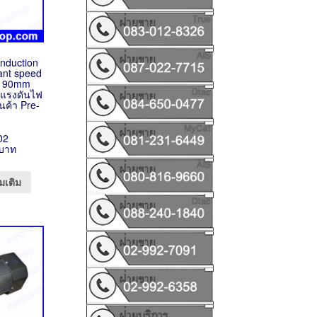
Induction
ant speed
N 90mm
กแรงดันไฟ
นค้า Pre-
02
 บาท
มเติม