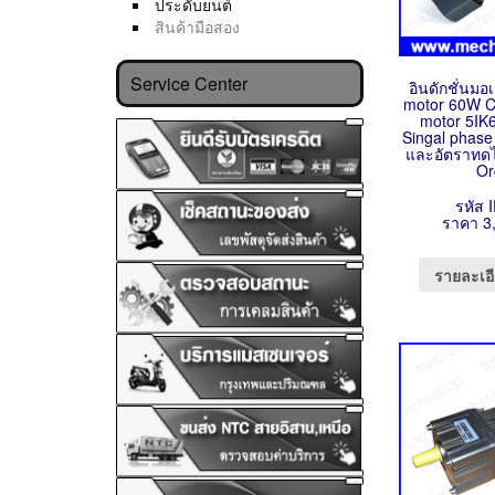
ประดับยนต์
สินค้ามือสอง
Service Center
อินดักชั่นมอ
motor 60W C
motor 5I
Singal phase
และอัตราทดได
Or
รหัส 
ราคา 3
รายละเอี