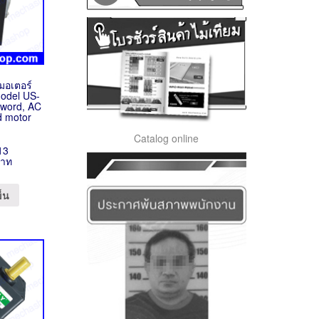
นมอเตอร์
odel US-
kword, AC
d motor
r
Catalog online
13
บาท
ข็น