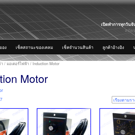
Skip
เปิดทำการทุกวันจั
to
สมัค
content
งของ
เช็คสถานะของเคลม
เช็คจำนวนสินค้า
ลูกค้าอ้างอิง
้า
/
มอเตอร์ไฟฟ้า
/ Induction Motor
tion Motor
or
17