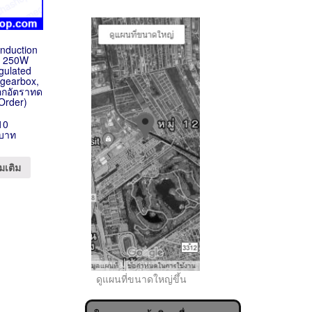
Induction
V 250W
gulated
 gearbox,
ือกอัตราทด
-Order)
10
 บาท
..
มเติม
ดูแผนที่ขนาดใหญ่ขึ้น