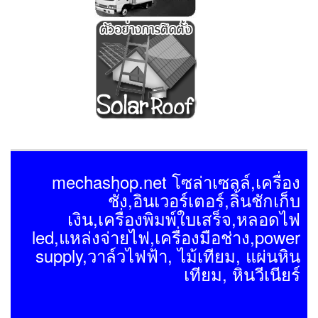
mechashop.net โซล่าเซลล์,เครื่อง
ชั่ง,อินเวอร์เตอร์,ลิ้นชักเก็บ
เงิน,เครื่องพิมพ์ใบเสร็จ,หลอดไฟ
led,แหล่งจ่ายไฟ,เครื่องมือช่าง,power
supply,วาล์วไฟฟ้า, ไม้เทียม, แผ่นหิน
เทียม, หินวีเนียร์