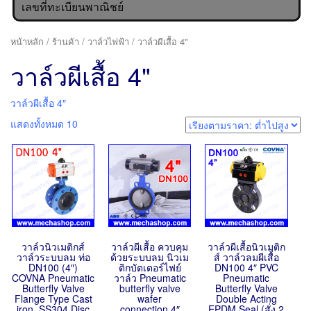
เลขที่ทะเบียนพาณิชย์
หน้าหลัก
/
ร้านค้า
/
วาล์วไฟฟ้า
/ วาล์วผีเสื้อ 4"
วาล์วผีเสื้อ 4"
วาล์วผีเสื้อ 4″
แสดงทั้งหมด 10
วาล์วนิวเมติกส์
วาล์วผีเสื้อ ควบคุม
วาล์วผีเสื้อนิวเมติก
วาล์วระบบลม ท่อ
ด้วยระบบลม นิวเม
ส์ วาล์วลมผีเสื้อ
DN100 (4″)
ติกบัตเตอร์ไฟย์
DN100 4″ PVC
COVNA Pneumatic
วาล์ว Pneumatic
Pneumatic
Butterfly Valve
butterfly valve
Butterfly Valve
Flange Type Cast
wafer
Double Acting
iron ,SS304 Disc
connection,4″
EPDM Seal (สั่ง 2