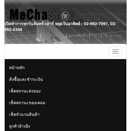
Skip
เปิดทำการทุกวันจันทร์-เสาร์ หยุดวันอาทิตย์ : 02-992-7091, 02-
to
992-6358
content
สมัครสมาชิก
|
ตะกร้าสินค้า
|
ดูการสั่งซื้อ
|
FAQ
|
เข้าสู่ระบบ
Toggle
navigati
หน้าหลัก
สั่งซื้อและชำระเงิน
เช็คสถานะส่งของ
เช็คสถานะของเคลม
เช็คจำนวนสินค้า
ลูกค้าอ้างอิง