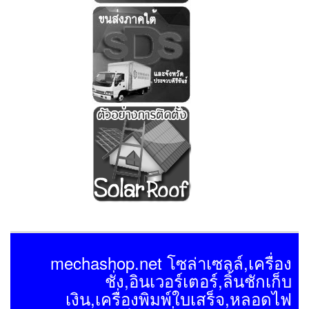
mechashop.net โซล่าเซลล์,เครื่อง
ชั่ง,อินเวอร์เตอร์,ลิ้นชักเก็บ
เงิน,เครื่องพิมพ์ใบเสร็จ,หลอดไฟ