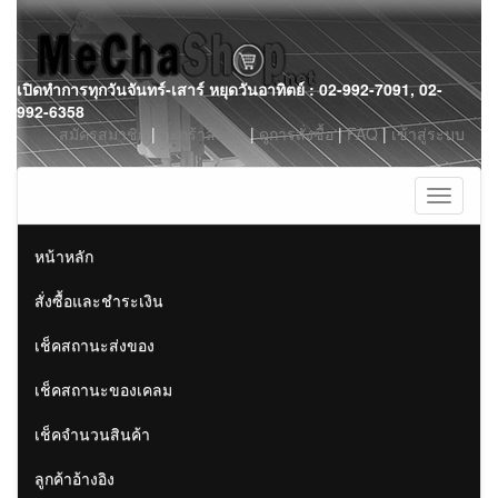
Skip
เปิดทำการทุกวันจันทร์-เสาร์ หยุดวันอาทิตย์ : 02-992-7091, 02-
to
992-6358
content
สมัครสมาชิก
|
ตะกร้าสินค้า
|
ดูการสั่งซื้อ
|
FAQ
|
เข้าสู่ระบบ
Toggle
navigati
หน้าหลัก
สั่งซื้อและชำระเงิน
เช็คสถานะส่งของ
เช็คสถานะของเคลม
เช็คจำนวนสินค้า
ลูกค้าอ้างอิง