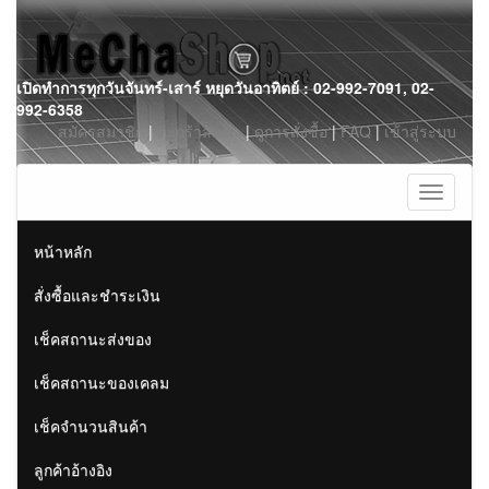
Skip
เปิดทำการทุกวันจันทร์-เสาร์ หยุดวันอาทิตย์ : 02-992-7091, 02-
to
992-6358
content
สมัครสมาชิก
|
ตะกร้าสินค้า
|
ดูการสั่งซื้อ
|
FAQ
|
เข้าสู่ระบบ
Toggle
navigati
หน้าหลัก
สั่งซื้อและชำระเงิน
เช็คสถานะส่งของ
เช็คสถานะของเคลม
เช็คจำนวนสินค้า
ลูกค้าอ้างอิง