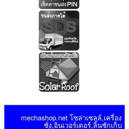
mechashop.net โซล่าเซลล์,เครื่อง
ชั่ง,อินเวอร์เตอร์,ลิ้นชักเก็บ