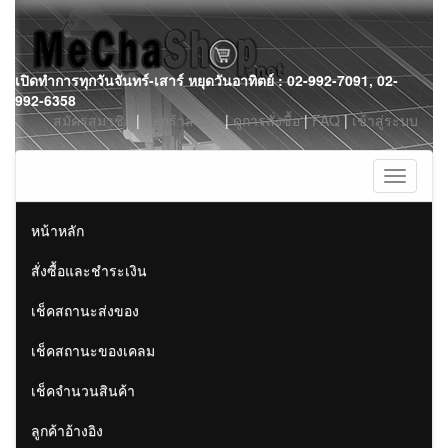
Skip
เปิดทำการทุกวันจันทร์-เสาร์ หยุดวันอาทิตย์ : 02-992-7091, 02-
to
992-6358
content
สมัครสมาชิก
|
ตะกร้าสินค้า
|
ดูการสั่งซื้อ
|
FAQ
|
เข้าสู่ระบบ
Toggle
navigati
หน้าหลัก
สั่งซื้อและชำระเงิน
เช็คสถานะส่งของ
เช็คสถานะของเคลม
เช็คจำนวนสินค้า
ลูกค้าอ้างอิง