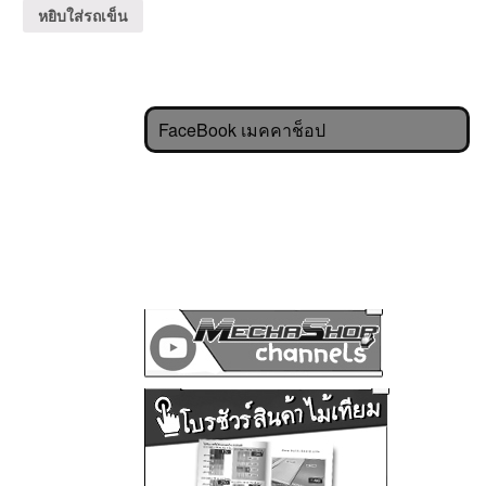
หยิบใส่รถเข็น
FaceBook เมคคาช็อป