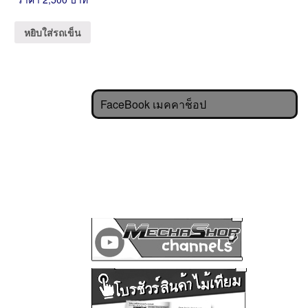
หยิบใส่รถเข็น
FaceBook เมคคาช็อป