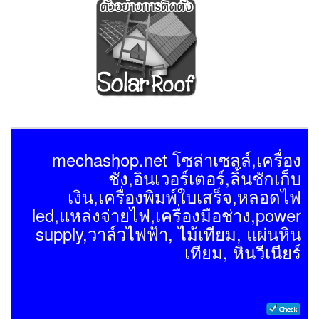
mechashop.net โซล่าเซลล์,เครื่อง
ชั่ง,อินเวอร์เตอร์,ลิ้นชักเก็บ
เงิน,เครื่องพิมพ์ใบเสร็จ,หลอดไฟ
led,แหล่งจ่ายไฟ,เครื่องมือช่าง,power
supply,วาล์วไฟฟ้า, ไม้เทียม, แผ่นหิน
เทียม, หินวีเนียร์