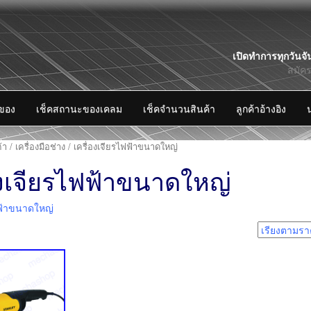
Skip
เปิดทำการทุกวันจั
to
สมัค
content
งของ
เช็คสถานะของเคลม
เช็คจำนวนสินค้า
ลูกค้าอ้างอิง
้า
/
เครื่องมือช่าง
/ เครื่องเจียรไฟฟ้าขนาดใหญ่
องเจียรไฟฟ้าขนาดใหญ่
ฟฟ้าขนาดใหญ่
1