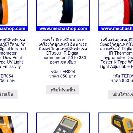
ณหภูมิอินฟาเรด
เทอร์โมมิเตอร์อินฟาเรด
เครื่องวัดอุณหภูม
หภูมิไร้สาย วัด
เครื่องวัดอุณหภูมิ อินฟาเรด
มิเตอร์วัดอุณหภูมิ
igital Infrared
มิเตอร์วัดอุณหภูมิอินฟาเรด
ความชื้นได้ Digita
rmometer
DT8380 IR Digital
IR Thermom
r Dew Point
Thermometer -50 to 380
hygrometer De
ype UV Light
องศาเซลเซียส
Tester K Type 
e Emissivity
Light Adjustable E
รหัส TER004
TER054
ราคา 850 บาท
รหัส TER0
750 บาท
ราคา 850 
หยิบใส่รถเข็น
ส่รถเข็น
หยิบใส่รถเ