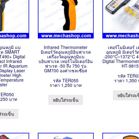
ดอุณหภูมิ แบ
Infrared Thermometer
เทอร์โมมิเตอร์ เค
รด SMART
มิเตอร์วัดอุณหภูมิอินฟาเรด
อุณหภูมิ มิเตอร์วั
90+ Digital
เครื่องวัดอุณหภูมิแบ
-200°C~1372°C 4
ct Infrared
บอินฟาเรด เทอร์โมมิเตอร์อิน
Digital Thermomet
 IR Aquarium
ฟาเรด -50 ถึง 750 รุ่น
HT-9815
Display Laser
GM700 องศาเซลเซียส
meter High
รหัส TER0
Temperature
รหัส TER055
ราคา 1,350
ster
ราคา 1,250 บาท
TER050
หยิบใส่รถเ
,250 บาท
หยิบใส่รถเข็น
ส่รถเข็น