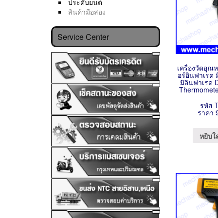
ประดับยนต์
สินค้ามือสอง
Service Center
เครื่องวัดอุณห
อร์อินฟาเรด ม
มิอินฟาเรด D
Thermometer
รหัส 
ราคา 
หยิบใ