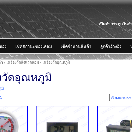
Skip
เปิดทำการทุกวันจั
to
สมัค
content
งของ
เช็คสถานะของเคลม
เช็คจำนวนสินค้า
ลูกค้าอ้างอิง
้า
/
เครื่องวัดสิ่งแวดล้อม
/ เครื่องวัดอุณหภูมิ
งวัดอุณหภูมิ
ูมิ
25