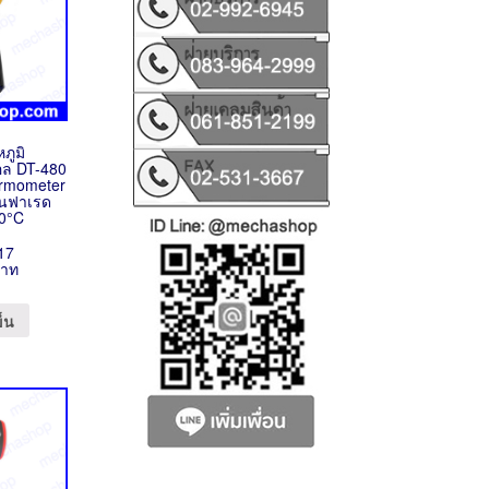
หภูมิ
ตอล DT-480
ermometer
ินฟาเรด
80°C
17
บาท
ข็น