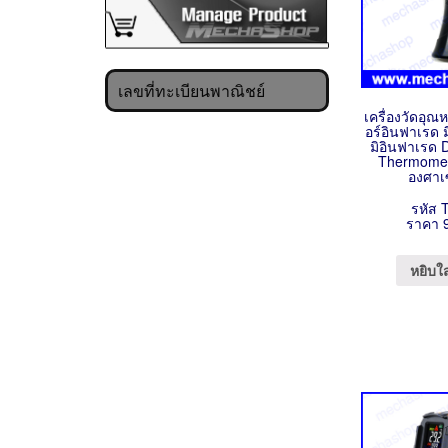
เลขที่ทะเบียนพาณิชย์
เครื่องวัดอุณห
อร์อินฟาเรด ม
มิอินฟาเรด D
Thermomet
องศาเ
รหัส 
ราคา 
หยิบใ