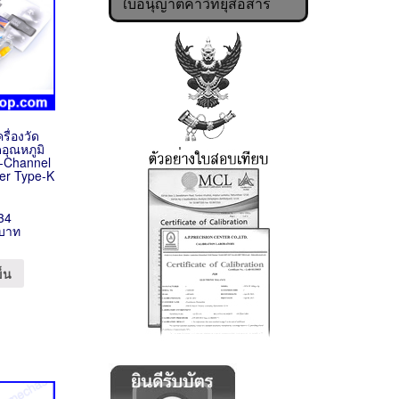
ใบอนุญาตค้าวิทยุสื่อสาร
รื่องวัด
ดอุณหภูมิ
-Channel
er Type-K
34
 บาท
ข็น