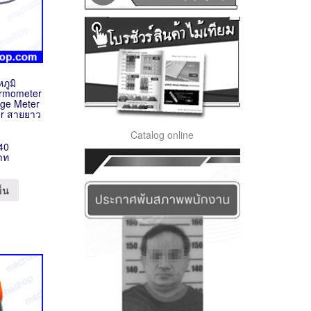
หภูมิ
rmometer
ge Meter
or สายยาว
Catalog online
40
าท
ข็น