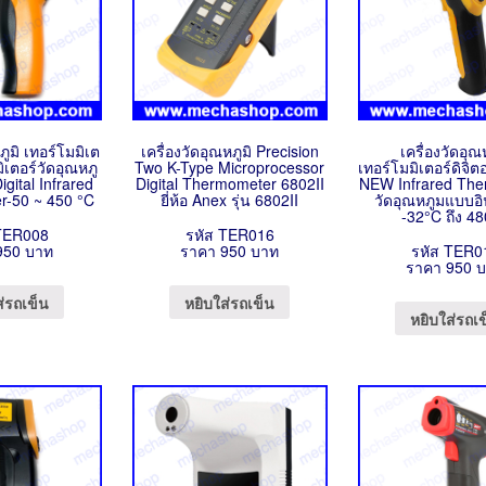
ภูมิ เทอร์โมมิเต
เครื่องวัดอุณหภูมิ Precision
เครื่องวัดอุณ
ิเตอร์วัดอุณหภู
Two K-Type Microprocessor
เทอร์โมมิเตอร์ดิจิ
igital Infrared
Digital Thermometer 6802II
NEW Infrared Th
-50 ~ 450 °C
ยี่ห้อ Anex รุ่น 6802II
วัดอุณหภูมแบบอ
-32°C ถึง 4
TER008
รหัส TER016
950 บาท
ราคา 950 บาท
รหัส TER0
ราคา 950 
ส่รถเข็น
หยิบใส่รถเข็น
หยิบใส่รถเ