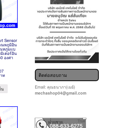
rt Sensor
ุณหภูมิอิน
อุณหภูมแบ
มิเตอร์อิน
80 องศา
07
ติดต่อสอบถาม
บาท
Email: คุณธนาภา(เมย์)
ข็น
mechashop04@gmail.com