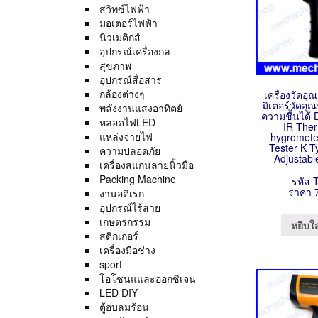
สวิทซ์ไฟฟ้า
มอเตอร์ไฟฟ้า
นิวเมติกส์
อุปกรณ์เครื่องกล
สุขภาพ
อุปกรณ์สื่อสาร
กล้องต่างๆ
เครื่องวัดอุ
มิเตอร์วัดอุณ
พลังงานแสงอาทิตย์
ความชื้นได้ D
หลอดไฟLED
IR The
แหล่งจ่ายไฟ
hygromete
Tester K T
ความปลอดภัย
Adjustabl
เครื่องสแกนลายนิ้วมือ
Packing Machine
รหัส 
ราคา 
งานอดิเรก
อุปกรณ์ไร้สาย
เกษตรกรรม
หยิบใ
สติกเกอร์
เครื่องมือช่าง
sport
โอโซนแและออกซิเจน
LED DIY
ตู้อบลมร้อน