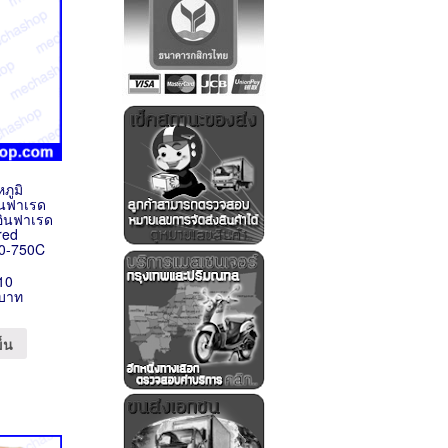
หภูมิ
อินฟาเรด
ิอินฟาเรด
ared
50-750C
10
 บาท
ข็น