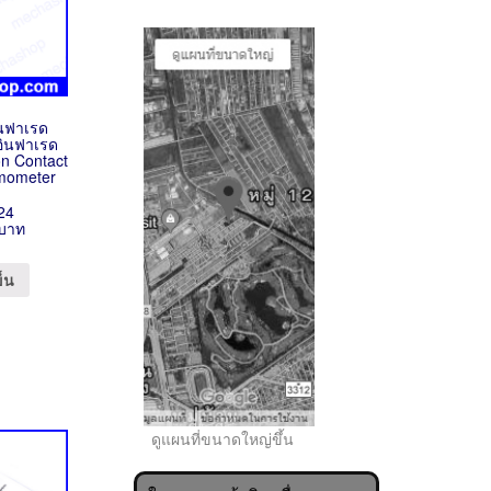
ินฟาเรด
ิอินฟาเรด
n Contact
rmometer
24
..
 บาท
ข็น
ดูแผนที่ขนาดใหญ่ขึ้น