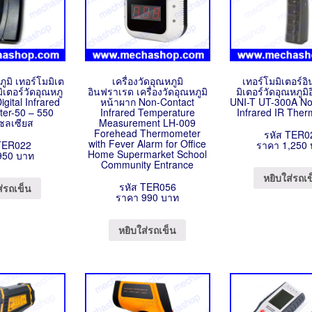
ภูมิ เทอร์โมมิเต
เครื่องวัดอุณหภูมิ
เทอร์โมมิเตอร์อ
ิเตอร์วัดอุณหภู
อินฟราเรด เครื่องวัดอุณหภูมิ
มิเตอร์วัดอุณหภูม
igital Infrared
หน้าผาก Non-Contact
UNI-T UT-300A No
er-50 – 550
Infrared Temperature
Infrared IR The
ซลเซียส
Measurement LH-009
Forehead Thermometer
รหัส TER0
with Fever Alarm for Office
TER022
ราคา 1,250
Home Supermarket School
950 บาท
Community Entrance
หยิบใส่รถเ
รหัส TER056
ส่รถเข็น
ราคา 990 บาท
หยิบใส่รถเข็น