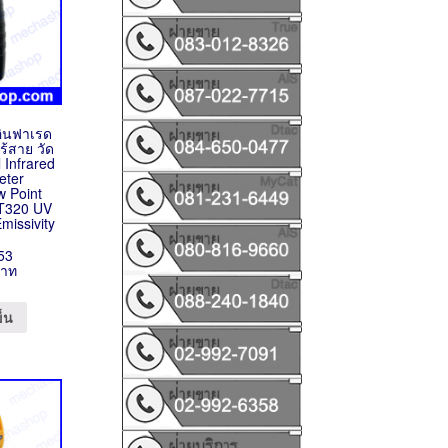
ิอินฟาเรด
ไร้สาย วัด
l Infrared
eter
w Point
WT320 UV
missivity
53
บาท
ข็น