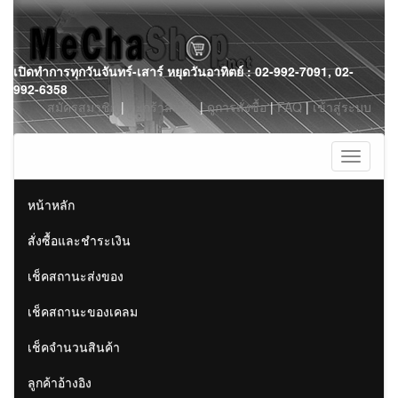
Skip
เปิดทำการทุกวันจันทร์-เสาร์ หยุดวันอาทิตย์ : 02-992-7091, 02-
to
992-6358
content
สมัครสมาชิก
|
ตะกร้าสินค้า
|
ดูการสั่งซื้อ
|
FAQ
|
เข้าสู่ระบบ
Toggle
navigati
หน้าหลัก
สั่งซื้อและชำระเงิน
เช็คสถานะส่งของ
เช็คสถานะของเคลม
เช็คจำนวนสินค้า
ลูกค้าอ้างอิง