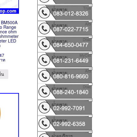
อร์ BM500A
to Range
tance ohm
gohmmeter
eter LED
n
47
บาท
ข็น