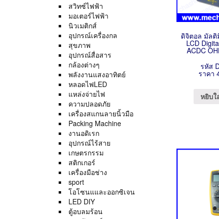
สวิทซ์ไฟฟ้า
มอเตอร์ไฟฟ้า
นิวเมติกส์
อุปกรณ์เครื่องกล
ดิจิตอล มัลต
LCD Digita
สุขภาพ
ACDC OHM
อุปกรณ์สื่อสาร
กล้องต่างๆ
รหัส 
ราคา 
พลังงานแสงอาทิตย์
หลอดไฟLED
แหล่งจ่ายไฟ
หยิบใ
ความปลอดภัย
เครื่องสแกนลายนิ้วมือ
Packing Machine
งานอดิเรก
อุปกรณ์ไร้สาย
เกษตรกรรม
สติกเกอร์
เครื่องมือช่าง
sport
โอโซนแและออกซิเจน
LED DIY
ตู้อบลมร้อน