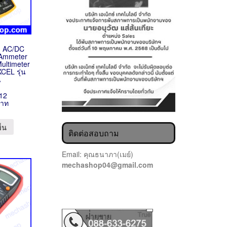
้า AC/DC
r Ammeter
ultimeter
XCEL รุ่น
A
12
บาท
ข็น
ติดต่อสอบถาม
Email: คุณธนาภา(เมย์)
mechashop04@gmail.com