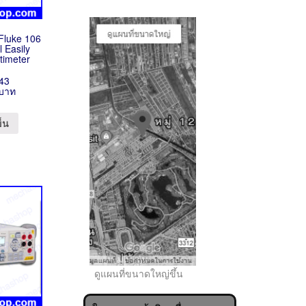
 Fluke 106
l Easily
ltimeter
43
 บาท
ข็น
..
ดูแผนที่ขนาดใหญ่ขึ้น