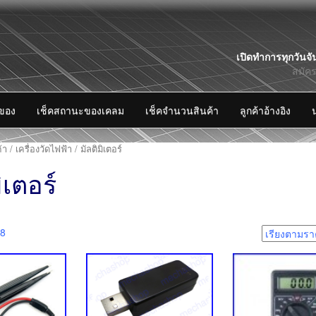
Skip
เปิดทำการทุกวันจั
to
สมัค
content
งของ
เช็คสถานะของเคลม
เช็คจำนวนสินค้า
ลูกค้าอ้างอิง
้า
/
เครื่องวัดไฟฟ้า
/ มัลติมิเตอร์
ิเตอร์
18