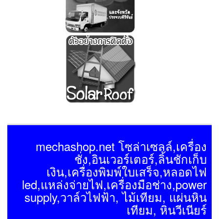
mechashop.net โซล่าเซลล์,เครื่อง
ชั่ง,อินเวอร์เตอร์,ลิ้นชักเก็บ
เงิน,เครื่องพิมพ์ใบเสร็จ,หลอดไฟ
led,แหล่งจ่ายไฟ,เครื่องมือช่าง,power
supply,วาล์วไฟฟ้า, ไม้เทียม, แผ่นหิน
เทียม, หินวีเนียร์