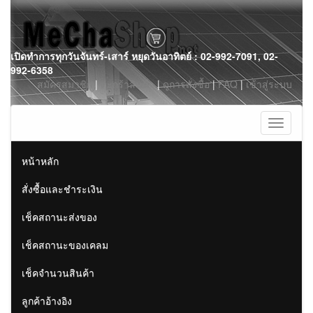
Skip
เปิดทำการทุกวันจันทร์-เสาร์ หยุดวันอาทิตย์ : 02-992-7091, 02-
to
992-6358
content
สมัครสมาชิก
|
ตะกร้าสินค้า
|
ดูการสั่งซื้อ
|
FAQ
|
เข้าสู่ระบบ
Toggle
navigati
หน้าหลัก
สั่งซื้อและชำระเงิน
เช็คสถานะส่งของ
เช็คสถานะของเคลม
เช็คจำนวนสินค้า
ลูกค้าอ้างอิง