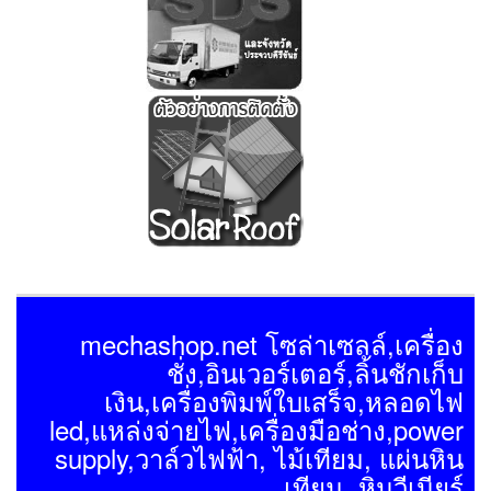
mechashop.net โซล่าเซลล์,เครื่อง
ชั่ง,อินเวอร์เตอร์,ลิ้นชักเก็บ
เงิน,เครื่องพิมพ์ใบเสร็จ,หลอดไฟ
led,แหล่งจ่ายไฟ,เครื่องมือช่าง,power
supply,วาล์วไฟฟ้า, ไม้เทียม, แผ่นหิน
เทียม, หินวีเนียร์