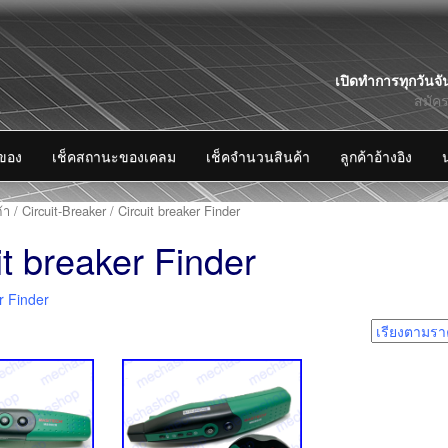
Skip
เปิดทำการทุกวันจั
to
สมัค
content
งของ
เช็คสถานะของเคลม
เช็คจำนวนสินค้า
ลูกค้าอ้างอิง
้า
/
Circuit-Breaker
/ Circuit breaker Finder
it breaker Finder
r Finder
2