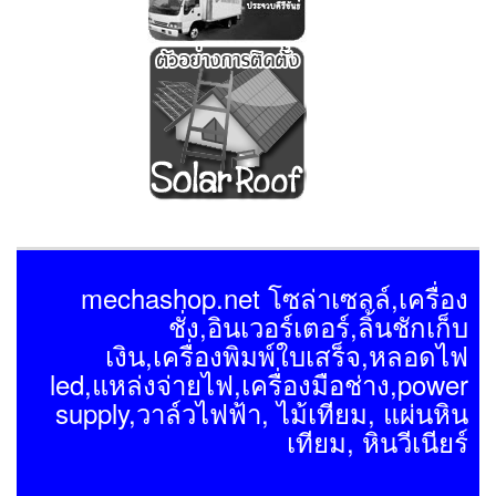
mechashop.net โซล่าเซลล์,เครื่อง
ชั่ง,อินเวอร์เตอร์,ลิ้นชักเก็บ
เงิน,เครื่องพิมพ์ใบเสร็จ,หลอดไฟ
led,แหล่งจ่ายไฟ,เครื่องมือช่าง,power
supply,วาล์วไฟฟ้า, ไม้เทียม, แผ่นหิน
เทียม, หินวีเนียร์