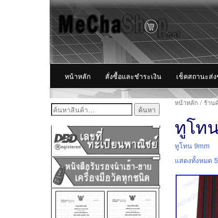
หน้าหลัก
สั่งซื้อและชำระเงิน
เช็คสถานะส่
หน้าหลัก
/
ร้านค
ค้นหา:
ทูโท
ทูโทน 9mm
แสดงทั้งหมด 