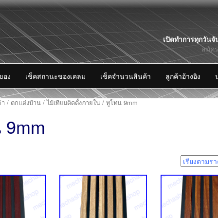
Skip
เปิดทำการทุกวันจั
to
สมัค
content
งของ
เช็คสถานะของเคลม
เช็คจำนวนสินค้า
ลูกค้าอ้างอิง
้า
/
ตกแต่งบ้าน
/
ไม้เทียมติดตั้งภายใน
/ ทูโทน 9mm
น 9mm
5