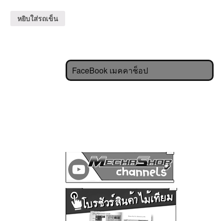
หยิบใส่รถเข็น
FaceBook เมคคาช็อป