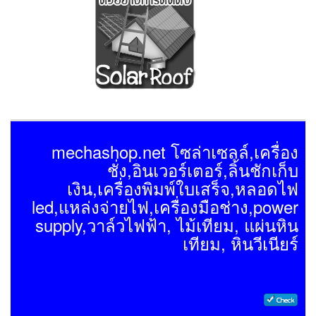
mechashop.net โซล่าเซลล์,เครื่อง
ชั่ง,อินเวอร์เตอร์,ลิ้นชักเก็บ
เงิน,เครื่องพิมพ์ใบเสร็จ,หลอดไฟ
led,แหล่งจ่ายไฟ,เครื่องมือช่าง,power
supply,วาล์วไฟฟ้า, ไม้เทียม, แผ่นหิน
เทียม, หินวีเนียร์