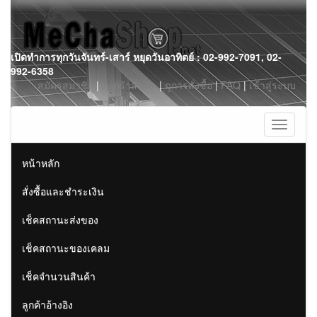
Skip
เปิดทำการทุกวันจันทร์-เสาร์ หยุดวันอาทิตย์ : 02-992-7091, 02-
to
992-6358
content
สมัครสมาชิก
|
ตะกร้าสินค้า
|
ดูการสั่งซื้อ
|
FAQ
|
เข้าสู่ระบบ
Toggle
navigati
หน้าหลัก
สั่งซื้อและชำระเงิน
เช็คสถานะส่งของ
เช็คสถานะของเคลม
เช็คจำนวนสินค้า
ลูกค้าอ้างอิง