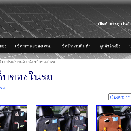
Skip
เปิดทำการทุกวันจั
to
สมัค
content
งของ
เช็คสถานะของเคลม
เช็คจำนวนสินค้า
ลูกค้าอ้างอิง
้า
/
ประดับยนต์
/ ช่องเก็บของในรถ
เก็บของในรถ
นรถ
4