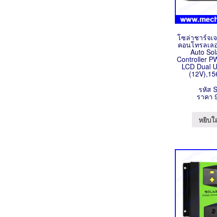
โซล่าชาร์จเจ
คอนโทรลเลอร
Auto So
Controller P
LCD Dual 
(12V),1
รหัส 
ราคา 
หยิบใ