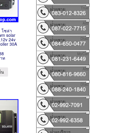
์ โซล่า
wm solar
r,12v 24v
roller 30A
38
บาท
ข็น