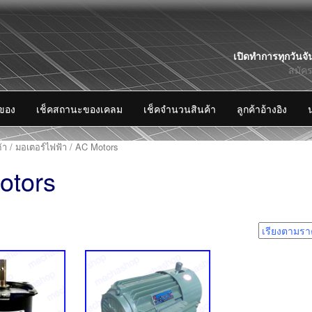
Skip
เปิดทำการทุกวันจั
to
สมัค
content
งของ
เช็คสถานะของเคลม
เช็คจำนวนสินค้า
ลูกค้าอ้างอิง
้า
/
มอเตอร์ไฟฟ้า
/ AC Motors
otors
2