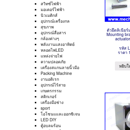
สวิทซ์ไฟฟ้า
มอเตอร์ไฟฟ้า
นิวเมติกส์
อุปกรณ์เครื่องกล
สุขภาพ
ตัวยึดลิเนียร์
อุปกรณ์สื่อสาร
Mounting bra
กล้องต่างๆ
actuato
พลังงานแสงอาทิตย์
รหัส 
หลอดไฟLED
ราคา 
แหล่งจ่ายไฟ
ความปลอดภัย
หยิบใ
เครื่องสแกนลายนิ้วมือ
Packing Machine
งานอดิเรก
อุปกรณ์ไร้สาย
เกษตรกรรม
สติกเกอร์
เครื่องมือช่าง
sport
โอโซนแและออกซิเจน
LED DIY
ตู้อบลมร้อน