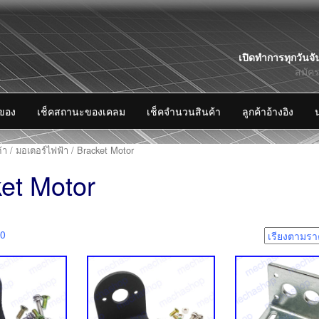
Skip
เปิดทำการทุกวันจั
to
สมัค
content
งของ
เช็คสถานะของเคลม
เช็คจำนวนสินค้า
ลูกค้าอ้างอิง
้า
/
มอเตอร์ไฟฟ้า
/ Bracket Motor
et Motor
r
10