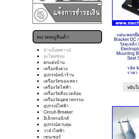
แผ่นเพลทยึด
หมวดหมู่สินค้า
Bracket DC 
วัสดุเหล็
Electropl
บ้านน็อคดาวน์
Mounting B
อะไหล่ซ่อม
Seat 
ตกแต่งบ้าน
รหัส 
เครื่องชั่งตวง
ราคา 
อุปกรณ์หน้าร้าน
เครื่องวัดของเหลว
เครื่องวัดไฟฟ้า
หยิบใ
เครื่องวัดสิ่งแวดล้อม
เครื่องวัดอุตสาหกรรม
อุปกรณ์ไฟฟ้า
Circuit-Breaker
อิเล็กทรอนิกส์
อุปกรณ์ควบคุม
วาล์วไฟฟ้า
เซนเซอร์