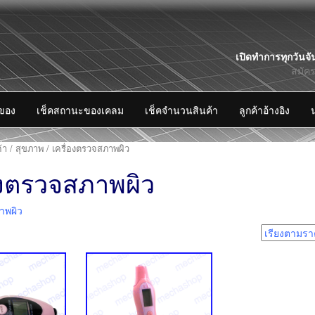
Skip
เปิดทำการทุกวันจั
to
สมัค
content
งของ
เช็คสถานะของเคลม
เช็คจำนวนสินค้า
ลูกค้าอ้างอิง
้า
/
สุขภาพ
/ เครื่องตรวจสภาพผิว
องตรวจสภาพผิว
าพผิว
2