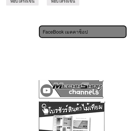
หยิบใส่รถเข็น
หยิบใส่รถเข็น
FaceBook เมคคาช็อป