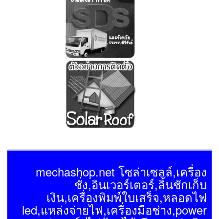
mechashop.net โซล่าเซลล์,เครื่อง
ชั่ง,อินเวอร์เตอร์,ลิ้นชักเก็บ
เงิน,เครื่องพิมพ์ใบเสร็จ,หลอดไฟ
led,แหล่งจ่ายไฟ,เครื่องมือช่าง,power