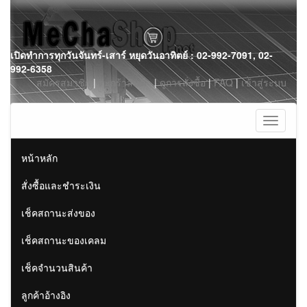
Skip
เปิดทำการทุกวันจันทร์-เสาร์ หยุดวันอาทิตย์ : 02-992-7091, 02-
to
992-6358
content
สมัครสมาชิก
|
ตะกร้าสินค้า
|
ดูการสั่งซื้อ
|
FAQ
|
เข้าสู่ระบบ
Toggle
navigati
หน้าหลัก
สั่งซื้อและชำระเงิน
เช็คสถานะส่งของ
เช็คสถานะของเคลม
เช็คจำนวนสินค้า
ลูกค้าอ้างอิง