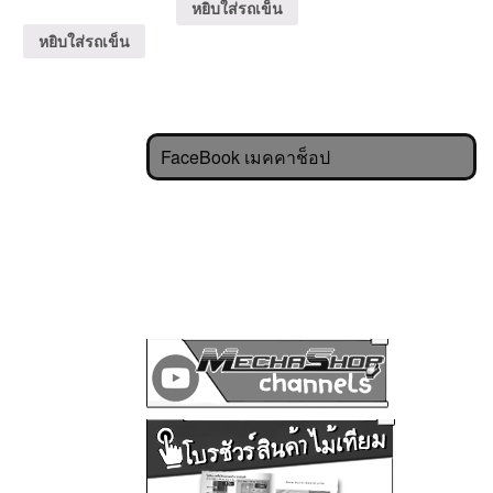
หยิบใส่รถเข็น
หยิบใส่รถเข็น
FaceBook เมคคาช็อป