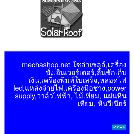
mechashop.net โซล่าเซลล์,เครื่อง
ชั่ง,อินเวอร์เตอร์,ลิ้นชักเก็บ
เงิน,เครื่องพิมพ์ใบเสร็จ,หลอดไฟ
led,แหล่งจ่ายไฟ,เครื่องมือช่าง,power
supply,วาล์วไฟฟ้า, ไม้เทียม, แผ่นหิน
เทียม, หินวีเนียร์