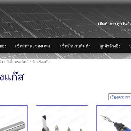
Skip
เปิดทำการทุกวันจั
to
สมัค
content
งของ
เช็คสถานะของเคลม
เช็คจำนวนสินค้า
ลูกค้าอ้างอิง
้า
/
อิเล็กทรอนิกส์
/ หัวแร้งแก๊ส
้งแก๊ส
7