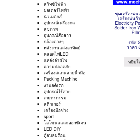
สวิทซ์ไฟฟ้า
มอเตอร์ไฟฟ้า
ชุดเครื่องพ่น
นิวเมติกส์
เครื่องพ่น
อุปกรณ์เครื่องกล
Electricity 
Solder Iron 
สุขภาพ
Fill
อุปกรณ์สื่อสาร
กล้องต่างๆ
รหัส 
ราคา 
พลังงานแสงอาทิตย์
หลอดไฟLED
แหล่งจ่ายไฟ
หยิบใ
ความปลอดภัย
เครื่องสแกนลายนิ้วมือ
Packing Machine
งานอดิเรก
อุปกรณ์ไร้สาย
เกษตรกรรม
สติกเกอร์
เครื่องมือช่าง
sport
โอโซนแและออกซิเจน
LED DIY
ตู้อบลมร้อน