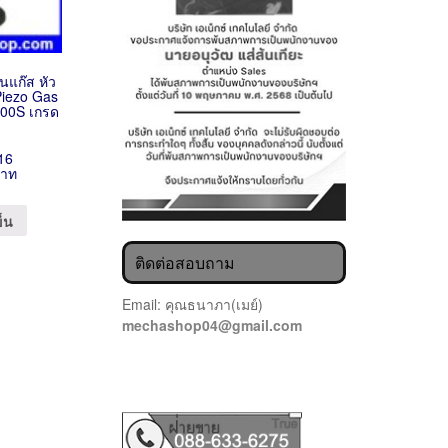
่นแก๊ส หัว
Piezo Gas
000S เกรด
16
บาท
ข็น
ติดต่อสอบถาม
Email: คุณธนาภา(เมย์)
mechashop04@gmail.com