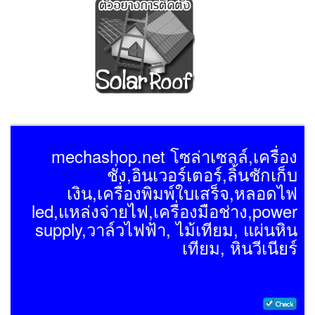
mechashop.net โซล่าเซลล์,เครื่อง
ชั่ง,อินเวอร์เตอร์,ลิ้นชักเก็บ
เงิน,เครื่องพิมพ์ใบเสร็จ,หลอดไฟ
led,แหล่งจ่ายไฟ,เครื่องมือช่าง,power
supply,วาล์วไฟฟ้า, ไม้เทียม, แผ่นหิน
เทียม, หินวีเนียร์