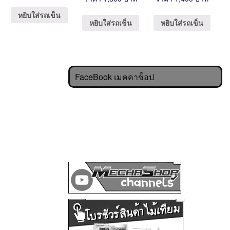
หยิบใส่รถเข็น
หยิบใส่รถเข็น
หยิบใส่รถเข็น
FaceBook เมคคาช็อป