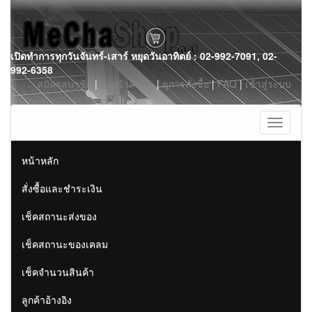
Skip
เปิดทำการทุกวันจันทร์-เสาร์ หยุดวันอาทิตย์ : 02-992-7091, 02-
to
992-6358
content
สมัครสมาชิก
|
ตะกร้าสินค้า
|
ดูการสั่งซื้อ
|
FAQ
|
เข้าสู่ระบบ
Toggle
navigati
หน้าหลัก
สั่งซื้อและชำระเงิน
เช็คสถานะส่งของ
เช็คสถานะของเคลม
เช็คจำนวนสินค้า
ลูกค้าอ้างอิง