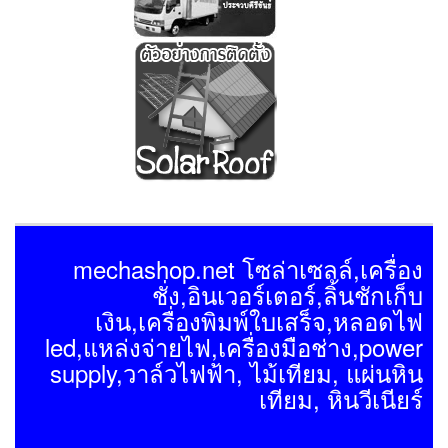
mechashop.net โซล่าเซลล์,เครื่อง
ชั่ง,อินเวอร์เตอร์,ลิ้นชักเก็บ
เงิน,เครื่องพิมพ์ใบเสร็จ,หลอดไฟ
led,แหล่งจ่ายไฟ,เครื่องมือช่าง,power
supply,วาล์วไฟฟ้า, ไม้เทียม, แผ่นหิน
เทียม, หินวีเนียร์