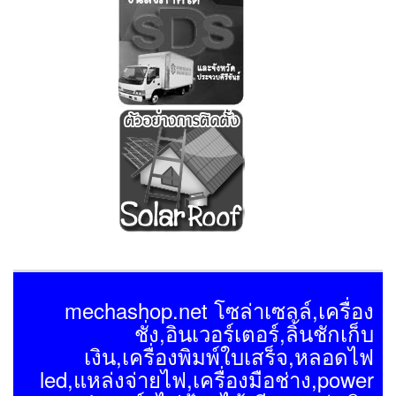
mechashop.net โซล่าเซลล์,เครื่อง
ชั่ง,อินเวอร์เตอร์,ลิ้นชักเก็บ
เงิน,เครื่องพิมพ์ใบเสร็จ,หลอดไฟ
led,แหล่งจ่ายไฟ,เครื่องมือช่าง,power