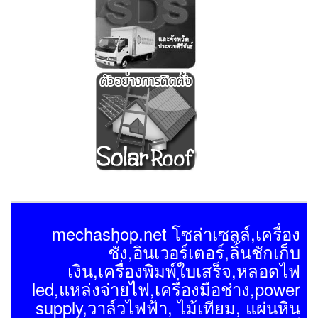
mechashop.net โซล่าเซลล์,เครื่อง
ชั่ง,อินเวอร์เตอร์,ลิ้นชักเก็บ
เงิน,เครื่องพิมพ์ใบเสร็จ,หลอดไฟ
led,แหล่งจ่ายไฟ,เครื่องมือช่าง,power
supply,วาล์วไฟฟ้า, ไม้เทียม, แผ่นหิน