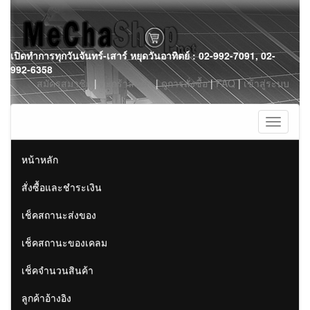
Skip
เปิดทำการทุกวันจันทร์-เสาร์ หยุดวันอาทิตย์ : 02-992-7091, 02-
to
992-6358
content
สมัครสมาชิก
|
ตะกร้าสินค้า
|
ดูการสั่งซื้อ
|
FAQ
|
เข้าสู่ระบบ
Toggle
navigati
หน้าหลัก
สั่งซื้อและชำระเงิน
เช็คสถานะส่งของ
เช็คสถานะของเคลม
เช็คจำนวนสินค้า
ลูกค้าอ้างอิง