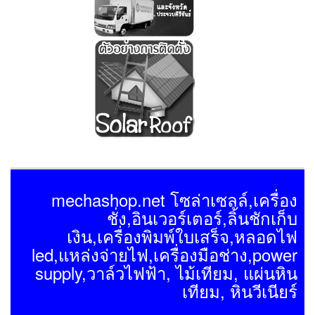
mechashop.net โซล่าเซลล์,เครื่อง
ชั่ง,อินเวอร์เตอร์,ลิ้นชักเก็บ
เงิน,เครื่องพิมพ์ใบเสร็จ,หลอดไฟ
led,แหล่งจ่ายไฟ,เครื่องมือช่าง,power
supply,วาล์วไฟฟ้า, ไม้เทียม, แผ่นหิน
เทียม, หินวีเนียร์