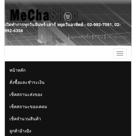
Skip
เปิดทำการทุกวันจันทร์-เสาร์ หยุดวันอาทิตย์ : 02-992-7091, 02-
to
992-6358
content
สมัครสมาชิก
|
ตะกร้าสินค้า
|
ดูการสั่งซื้อ
|
FAQ
|
เข้าสู่ระบบ
Toggle
navigati
หน้าหลัก
สั่งซื้อและชำระเงิน
เช็คสถานะส่งของ
เช็คสถานะของเคลม
เช็คจำนวนสินค้า
ลูกค้าอ้างอิง