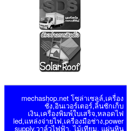
mechashop.net โซล่าเซลล์,เครื่อง
ชั่ง,อินเวอร์เตอร์,ลิ้นชักเก็บ
เงิน,เครื่องพิมพ์ใบเสร็จ,หลอดไฟ
led,แหล่งจ่ายไฟ,เครื่องมือช่าง,power
supply,วาล์วไฟฟ้า, ไม้เทียม, แผ่นหิน