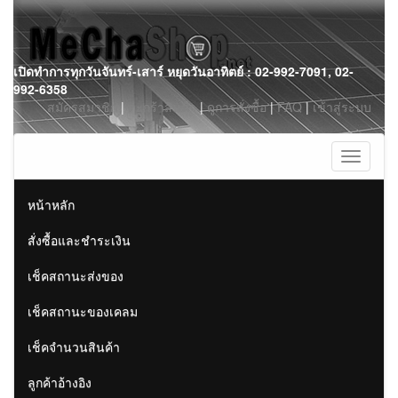
Skip
เปิดทำการทุกวันจันทร์-เสาร์ หยุดวันอาทิตย์ : 02-992-7091, 02-
to
992-6358
content
สมัครสมาชิก
|
ตะกร้าสินค้า
|
ดูการสั่งซื้อ
|
FAQ
|
เข้าสู่ระบบ
Toggle
navigati
หน้าหลัก
สั่งซื้อและชำระเงิน
เช็คสถานะส่งของ
เช็คสถานะของเคลม
เช็คจำนวนสินค้า
ลูกค้าอ้างอิง