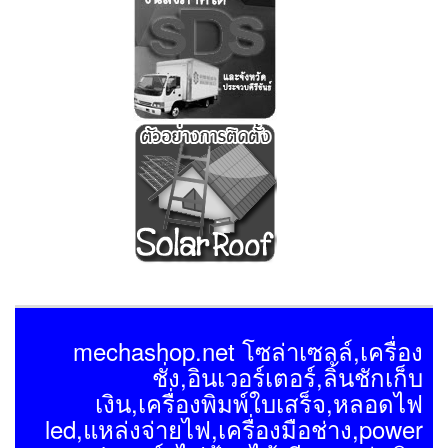
mechashop.net โซล่าเซลล์,เครื่อง
ชั่ง,อินเวอร์เตอร์,ลิ้นชักเก็บ
เงิน,เครื่องพิมพ์ใบเสร็จ,หลอดไฟ
led,แหล่งจ่ายไฟ,เครื่องมือช่าง,power