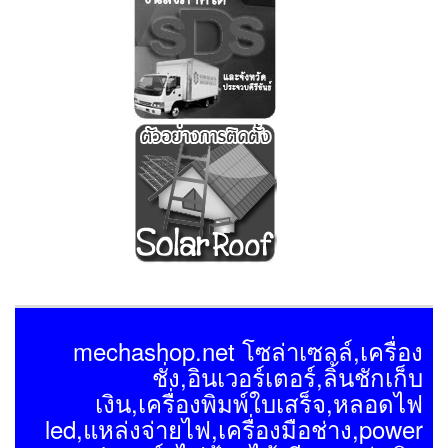
mechashop.net โซล่าเซลล์,เครื่อง
ชั่ง,อินเวอร์เตอร์,ลิ้นชักเก็บ
เงิน,เครื่องพิมพ์ใบเสร็จ,หลอดไฟ
led,แหล่งจ่ายไฟ,เครื่องมือช่าง,power