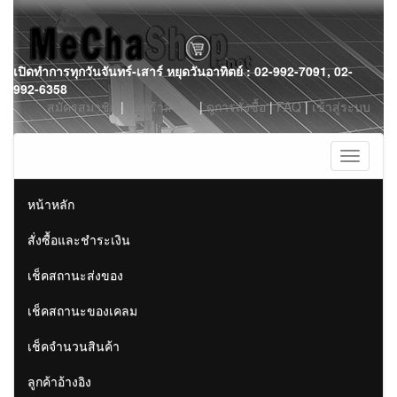
Skip
เปิดทำการทุกวันจันทร์-เสาร์ หยุดวันอาทิตย์ : 02-992-7091, 02-
to
992-6358
content
สมัครสมาชิก
|
ตะกร้าสินค้า
|
ดูการสั่งซื้อ
|
FAQ
|
เข้าสู่ระบบ
Toggle
navigati
หน้าหลัก
สั่งซื้อและชำระเงิน
เช็คสถานะส่งของ
เช็คสถานะของเคลม
เช็คจำนวนสินค้า
ลูกค้าอ้างอิง