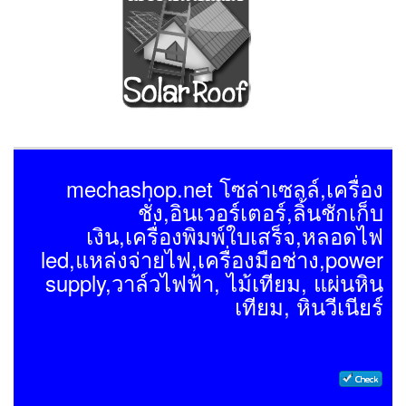
mechashop.net โซล่าเซลล์,เครื่อง
ชั่ง,อินเวอร์เตอร์,ลิ้นชักเก็บ
เงิน,เครื่องพิมพ์ใบเสร็จ,หลอดไฟ
led,แหล่งจ่ายไฟ,เครื่องมือช่าง,power
supply,วาล์วไฟฟ้า, ไม้เทียม, แผ่นหิน
เทียม, หินวีเนียร์