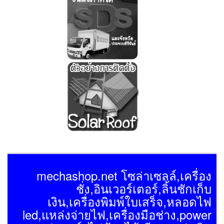
mechashop.net โซล่าเซลล์,เครื่อง
ชั่ง,อินเวอร์เตอร์,ลิ้นชักเก็บ
เงิน,เครื่องพิมพ์ใบเสร็จ,หลอดไฟ
led,แหล่งจ่ายไฟ,เครื่องมือช่าง,power