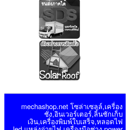
mechashop.net โซล่าเซลล์,เครื่อง
ชั่ง,อินเวอร์เตอร์,ลิ้นชักเก็บ
เงิน,เครื่องพิมพ์ใบเสร็จ,หลอดไฟ
led,แหล่งจ่ายไฟ,เครื่องมือช่าง,power