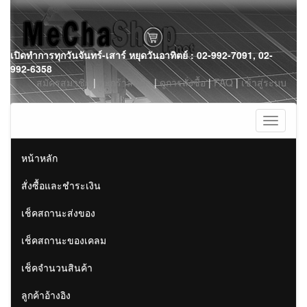
Skip
เปิดทำการทุกวันจันทร์-เสาร์ หยุดวันอาทิตย์ : 02-992-7091, 02-
to
992-6358
content
สมัครสมาชิก
|
ตะกร้าสินค้า
|
ดูการสั่งซื้อ
|
FAQ
|
เข้าสู่ระบบ
Toggle
navigati
หน้าหลัก
สั่งซื้อและชำระเงิน
เช็คสถานะส่งของ
เช็คสถานะของเคลม
เช็คจำนวนสินค้า
ลูกค้าอ้างอิง