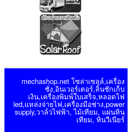
mechashop.net โซล่าเซลล์,เครื่อง
ชั่ง,อินเวอร์เตอร์,ลิ้นชักเก็บ
เงิน,เครื่องพิมพ์ใบเสร็จ,หลอดไฟ
led,แหล่งจ่ายไฟ,เครื่องมือช่าง,power
supply,วาล์วไฟฟ้า, ไม้เทียม, แผ่นหิน
เทียม, หินวีเนียร์