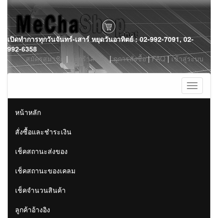
Skip
เปิดทำการทุกวันจันทร์-เสาร์ หยุดวันอาทิตย์ : 02-992-7091, 02-
to
992-6358
content
สมัครสมาชิก
|
ตะกร้าสินค้า
|
ดูการสั่งซื้อ
|
FAQ
|
เข้าสู่ระบบ
Toggle
navigati
หน้าหลัก
สั่งซื้อและชำระเงิน
เช็คสถานะส่งของ
เช็คสถานะของเคลม
เช็คจำนวนสินค้า
ลูกค้าอ้างอิง