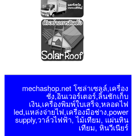
mechashop.net โซล่าเซลล์,เครื่อง
ชั่ง,อินเวอร์เตอร์,ลิ้นชักเก็บ
เงิน,เครื่องพิมพ์ใบเสร็จ,หลอดไฟ
led,แหล่งจ่ายไฟ,เครื่องมือช่าง,power
supply,วาล์วไฟฟ้า, ไม้เทียม, แผ่นหิน
เทียม, หินวีเนียร์