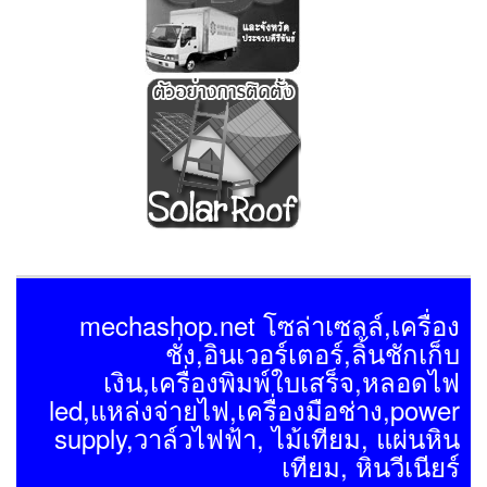
mechashop.net โซล่าเซลล์,เครื่อง
ชั่ง,อินเวอร์เตอร์,ลิ้นชักเก็บ
เงิน,เครื่องพิมพ์ใบเสร็จ,หลอดไฟ
led,แหล่งจ่ายไฟ,เครื่องมือช่าง,power
supply,วาล์วไฟฟ้า, ไม้เทียม, แผ่นหิน
เทียม, หินวีเนียร์