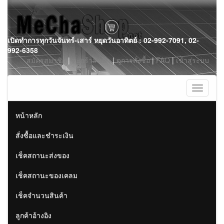
Skip
เปิดทำการทุกวันจันทร์-เสาร์ หยุดวันอาทิตย์ : 02-992-7091, 02-
to
992-6358
content
สมัครสมาชิก
|
ตะกร้าสินค้า
|
ดูการสั่งซื้อ
|
FAQ
|
เข้าสู่ระบบ
Toggle
navigati
หน้าหลัก
สั่งซื้อและชำระเงิน
เช็คสถานะส่งของ
เช็คสถานะของเคลม
เช็คจำนวนสินค้า
ลูกค้าอ้างอิง