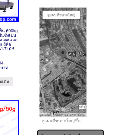
งพื้น 600kg
นชั่งเป็น
บสแตนเลส
ยี่ห้อ
WI-710B
..
94
 บาท
มเติม
ดูแผนที่ขนาดใหญ่ขึ้น