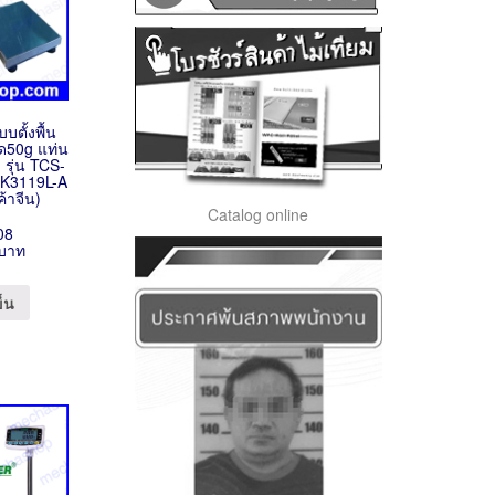
บบตั้งพื้น
ด50g แท่น
ุ่น TCS-
XK3119L-A
ค้าจีน)
Catalog online
08
 บาท
ข็น