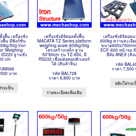
้งพื้น เครื่องชั่ง
เครื่องชั่งดิจิตอลตั้งพื้น
เครื่องชั่งดิจิตอลแ
พื้น มีฟังก์ชั่น
MACATA TZ Series platform
600kg ความละเอีย
00kg/50g Iron
weighing scale 600kg/50g
ขนาด600x700mm ร
or Weighing
โครงสร้างเหล็ก ฐาน
ECF-600 หน้าจอ 
น ID220 ฐานชั่ง
50*60cm รุ่น TZ-600, มี
ยี่ห้อ ANEX (สิน
60 cm
RS232 เชื่อมต่อคอมพิวเตอร์
ได้ (สินค้าจีน)
รหัส BAL4
NUM066
ราคา 7,500
,500 บาท
รหัส BAL728
ราคา 6,800 บาท
หยิบใส่รถเ
ส่รถเข็น
รายละเอียดเพิ่มเติม