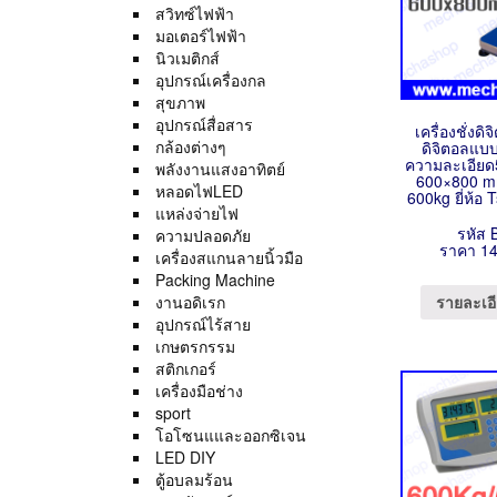
สวิทซ์ไฟฟ้า
มอเตอร์ไฟฟ้า
นิวเมติกส์
อุปกรณ์เครื่องกล
สุขภาพ
อุปกรณ์สื่อสาร
เครื่องชั่งดิจ
กล้องต่างๆ
ดิจิตอลแบบ
ความละเอียด
พลังงานแสงอาทิตย์
600×800 mm
หลอดไฟLED
600kg ยี่ห้อ 
แหล่งจ่ายไฟ
รหัส 
ความปลอดภัย
ราคา 14
เครื่องสแกนลายนิ้วมือ
Packing Machine
งานอดิเรก
รายละเอี
อุปกรณ์ไร้สาย
เกษตรกรรม
สติกเกอร์
เครื่องมือช่าง
sport
โอโซนแและออกซิเจน
LED DIY
ตู้อบลมร้อน