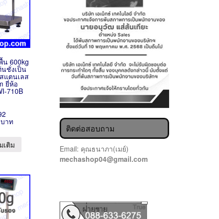
งพื้น 600kg
นชั่งเป็น
บสแตนเลส
ยี่ห้อ
WI-710B
92
 บาท
ติดต่อสอบถาม
มเติม
Email: คุณธนาภา(เมย์)
mechashop04@gmail.com