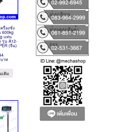
ครื่องชั่ง
้น 600kg
g แท่น
รุ่น A12-
PER (จีน)
44
 บาท
มเติม