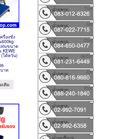
ครื่องชั่ง
ื้น600kg
แท่นขนาด
่น KEWE
 (ไต้หวัน)
06
 บาท
มเติม