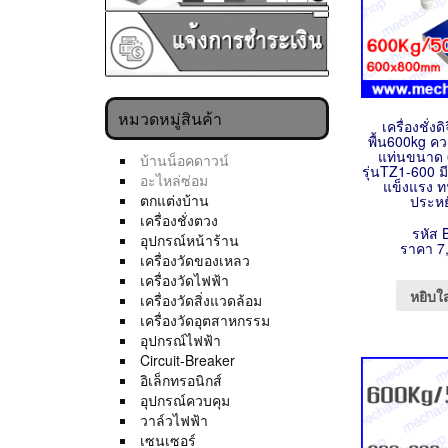
หมวดหมู่สินค้า
เครื่องชั่ง
พื้น600kg ค
แท่นขนาด
บ้านน็อคดาวน์
รุ่นTZ1-600 
อะไหล่ซ่อม
แข็งแรง 
ตกแต่งบ้าน
ประหย
เครื่องชั่งตวง
รหัส 
อุปกรณ์หน้าร้าน
ราคา 7
เครื่องวัดของเหลว
เครื่องวัดไฟฟ้า
หยิบใ
เครื่องวัดสิ่งแวดล้อม
เครื่องวัดอุตสาหกรรม
อุปกรณ์ไฟฟ้า
Circuit-Breaker
อิเล็กทรอนิกส์
อุปกรณ์ควบคุม
วาล์วไฟฟ้า
เซนเซอร์